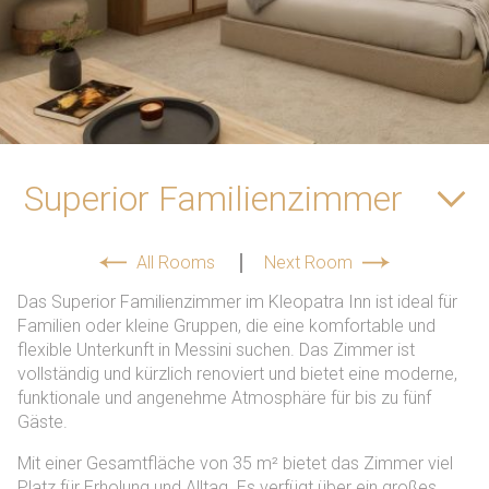
spellcheck
Readable font
Color Contrast
Superior Familienzimmer
brightness_high
brightness_low
Bright contrast
Dark contrast
All Rooms
Next Room
Links
Das Superior Familienzimmer im Kleopatra Inn ist ideal für
Familien oder kleine Gruppen, die eine komfortable und
format_underlined
font_download
flexible Unterkunft in Messini suchen. Das Zimmer ist
Underline links
Mark links
vollständig und kürzlich renoviert und bietet eine moderne,
funktionale und angenehme Atmosphäre für bis zu fünf
cached
Gäste.
Reset
Mit einer Gesamtfläche von 35 m² bietet das Zimmer viel
all
Platz für Erholung und Alltag. Es verfügt über ein großes