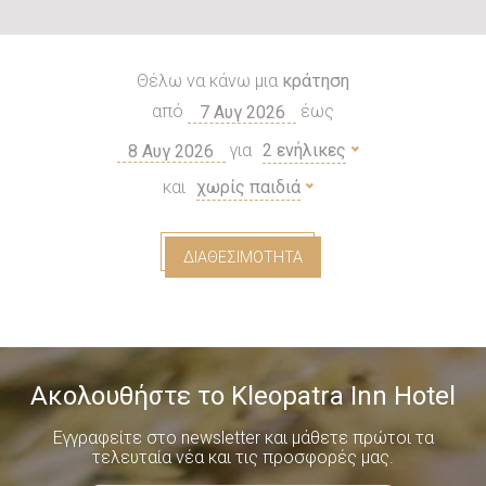
Θέλω να κάνω μια
κράτηση
από
έως
για
2 ενήλικες
και
χωρίς παιδιά
ΔΙΑΘΕΣΙΜΌΤΗΤΑ
Ακολουθήστε το Kleopatra Inn Hotel
Εγγραφείτε στο newsletter και μάθετε πρώτοι τα
τελευταία νέα και τις προσφορές μας.