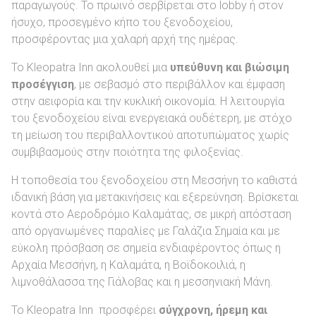
παραγωγούς. Το πρωινό σερβίρεται στο lobby ή στον
ήσυχο, προσεγμένο κήπο του ξενοδοχείου,
προσφέροντας μια χαλαρή αρχή της ημέρας.
Το Kleopatra Inn ακολουθεί μια
υπεύθυνη και βιώσιμη
προσέγγιση
, με σεβασμό στο περιβάλλον και έμφαση
στην αειφορία και την κυκλική οικονομία. Η λειτουργία
του ξενοδοχείου είναι ενεργειακά ουδέτερη, με στόχο
τη μείωση του περιβαλλοντικού αποτυπώματος χωρίς
συμβιβασμούς στην ποιότητα της φιλοξενίας.
Η τοποθεσία του ξενοδοχείου στη Μεσσήνη το καθιστά
ιδανική βάση για μετακινήσεις και εξερεύνηση. Βρίσκεται
κοντά στο Αεροδρόμιο Καλαμάτας, σε μικρή απόσταση
από οργανωμένες παραλίες με Γαλάζια Σημαία και με
εύκολη πρόσβαση σε σημεία ενδιαφέροντος όπως η
Αρχαία Μεσσήνη, η Καλαμάτα, η Βοϊδοκοιλιά, η
λιμνοθάλασσα της Γιάλοβας και η μεσσηνιακή Μάνη.
Το Kleopatra Inn προσφέρει
σύγχρονη, ήρεμη και